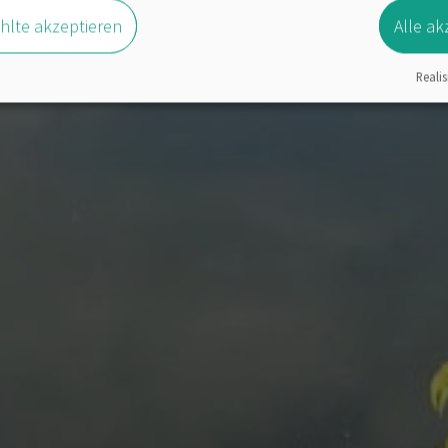
lte akzeptieren
Alle ak
Realis