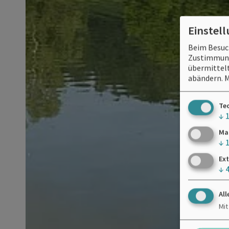
Einstel
Beim Besuch
Zustimmung 
übermittelt
abändern.
M
Te
↓
Ma
↓
Ext
↓
All
Mit