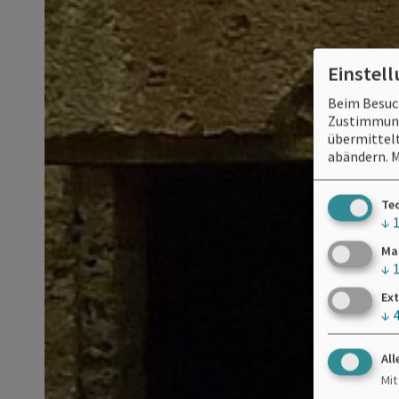
Einstel
Beim Besuch
Zustimmung 
übermittelt
abändern.
M
Te
↓
Ma
↓
Ext
↓
All
Mit