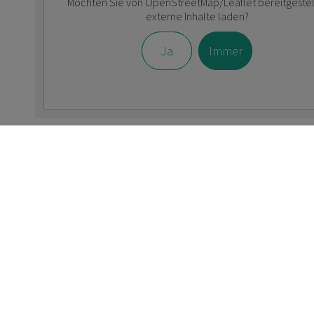
Möchten Sie von
OpenStreetMap/Leaflet
bereitgestel
externe Inhalte laden?
Ja
Immer