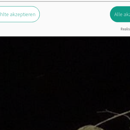
lte akzeptieren
Alle ak
Realis