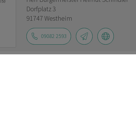
lte
Dorfplatz 3
91747 Westheim
09082 2593